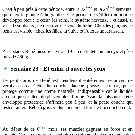
ème
ème
C’est à peu près à cette période, entre la 22
et la 24
semaine,
qu’a lieu la grande échographie. Elle permet de vérifier que tout se
développe bien : le cœur, les reins, le système nerveux… et aussi, si
vous le souhaitez, de découvrir le sexe du
bébé
. Chez les garçons, le
pénis est visible ; chez les filles, la vulve et l’utérus apparaissent.
À ce stade, Bébé mesure environ 19 cm de la tête au coccyx et pèse
près de 460 g.
Semaine 23 : Et enfin, il ouvre les yeux
Le petit corps de Bébé est maintenant entièrement recouvert de
vernix caseosa. Cette fine couche blanche, grasse et cireuse, qui le
protège comme une crème naturelle, indispensable car le liquide
amniotique contient de plus en plus d’urine. Avant la naissance, cette
enveloppe protectrice s’affinera peu à peu, et la petite couche qui
restera aidera Bébé à glisser plus facilement lors de l’accouchement.
ème
Au début de ce 6
mois, ses muscles gagnent en force et en
tonicité. Vous remarquerez peut-être que Bébé adopte déjà une petite