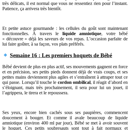
très délicats, il est normal que vous ne ressentiez rien pour l’instant.
Patience, ça arrivera très bientôt.
Et petite astuce gourmande : les cellules du goût sont maintenant
fonctionnelles. À travers le
liquide amniotique
, votre bébé
« découvre » déjà les saveurs de vos repas. L’occasion parfaite de
lui faire goûter, à sa façon, vos plats préférés.
Semaine 16 : Les premiers hoquets de Bébé
Bébé devient de plus en plus actif, ses mouvements gagnent en force
et en précision, ses petits pieds donnent déjà de vrais coups, et ses
petites mains deviennent plus agiles et s’entraînent à attraper tout ce
qui passe. Lorsqu’il touche le
cordon ombilical
, il réagit d’abord en
s’éloignant, mais très prochainement, il sera pour lui un jouet, il
l’agrippera, le tirera et le repoussera.
Ses yeux, encore bien cachés sous ses paupières, commencent
doucement à bouger. Et comme il avale beaucoup de liquide
amniotique (environ 400 ml par jour), Bébé se met à avoir souvent
le hoquet. Ces petits soubresauts sont tout à fait normaux et